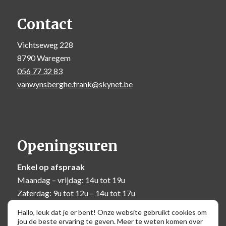
Contact
Vichtseweg 228
8790 Waregem
056 77 32 83
vanwynsberghe.frank@skynet.be
Openingsuren
Enkel op afspraak
Maandag – vrijdag: 14u tot 19u
Zaterdag: 9u tot 12u – 14u tot 17u
Zondag: 10u tot 12u
Hallo, leuk dat je er bent! Onze website gebruikt cookies om
jou de beste ervaring te geven. Meer te weten komen over