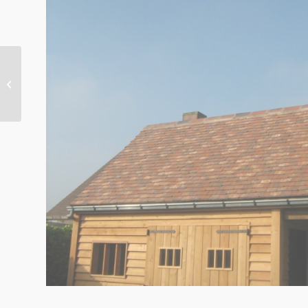
Tuinhuis realisatie –
Ingooigem