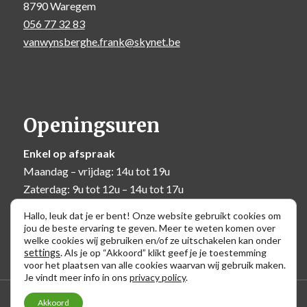
8790 Waregem
056 77 32 83
vanwynsberghe.frank@skynet.be
Openingsuren
Enkel op afspraak
Maandag – vrijdag: 14u tot 19u
Zaterdag: 9u tot 12u – 14u tot 17u
Zondag: 10u tot 12u
Hallo, leuk dat je er bent! Onze website gebruikt cookies om
jou de beste ervaring te geven. Meer te weten komen over
welke cookies wij gebruiken en/of ze uitschakelen kan onder
settings
.
Als je op “Akkoord” klikt geef je je toestemming
voor het plaatsen van alle cookies waarvan wij gebruik maken.
Je vindt meer info in ons
privacy policy
.
2026 © Frank Van Wynsberghe │
Privacy policy
Akkoord