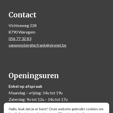
Contact
Vichtseweg 228
8790 Waregem
056 77 32 83
vanwynsberghe.frank@skynet.be
Openingsuren
Enkel op afspraak
Maandag – vrijdag: 14u tot 19u
Zaterdag: 9u tot 12u – 14u tot 17u
Zondag: 10u tot 12u
Hallo, leuk dat je er bent! Onze website gebruikt cookies om