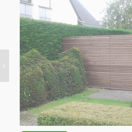
Poort realisatie –
Ingooigem