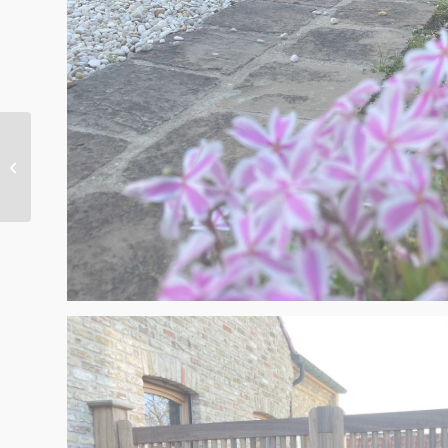
Poort realisatie –
Waregem