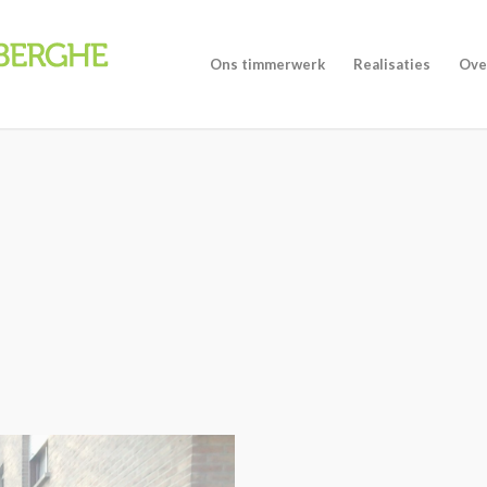
Ons timmerwerk
Realisaties
Ove