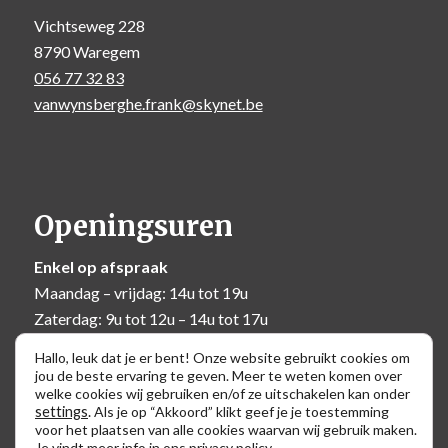
Vichtseweg 228
8790 Waregem
056 77 32 83
vanwynsberghe.frank@skynet.be
Openingsuren
Enkel op afspraak
Maandag – vrijdag: 14u tot 19u
Zaterdag: 9u tot 12u – 14u tot 17u
Zondag: 10u tot 12u
Hallo, leuk dat je er bent! Onze website gebruikt cookies om
jou de beste ervaring te geven. Meer te weten komen over
welke cookies wij gebruiken en/of ze uitschakelen kan onder
settings
.
Als je op “Akkoord” klikt geef je je toestemming
voor het plaatsen van alle cookies waarvan wij gebruik maken.
Je vindt meer info in ons
privacy policy
.