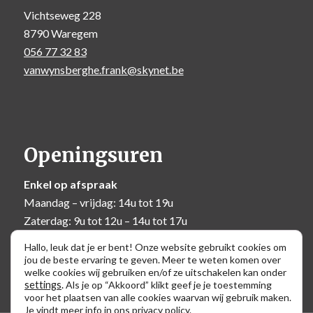
Vichtseweg 228
8790 Waregem
056 77 32 83
vanwynsberghe.frank@skynet.be
Openingsuren
Enkel op afspraak
Maandag – vrijdag: 14u tot 19u
Zaterdag: 9u tot 12u – 14u tot 17u
Zondag: 10u tot 12u
Hallo, leuk dat je er bent! Onze website gebruikt cookies om
jou de beste ervaring te geven. Meer te weten komen over
welke cookies wij gebruiken en/of ze uitschakelen kan onder
settings
.
Als je op “Akkoord” klikt geef je je toestemming
voor het plaatsen van alle cookies waarvan wij gebruik maken.
Je vindt meer info in ons
privacy policy
.