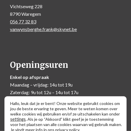
Vichtseweg 228
8790 Waregem
056 77 32 83
vanwynsberghe.frank@skynet.be
Openingsuren
Enkel op afspraak
Maandag – vrijdag: 14u tot 19u
Zaterdag: 9u tot 12u – 14u tot 17u
Zondag: 10u tot 12u
Hallo, leuk dat je er bent! Onze website gebruikt cookies om
jou de beste ervaring te geven. Meer te weten komen over
welke cookies wij gebruiken en/of ze uitschakelen kan onder
settings
.
Als je op “Akkoord” klikt geef je je toestemming
voor het plaatsen van alle cookies waarvan wij gebruik maken.
Je vindt meer info in ons
privacy policy
.