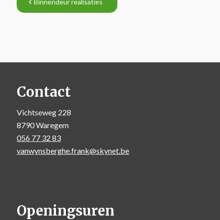
Binnendeur realisaties
Contact
Vichtseweg 228
8790 Waregem
056 77 32 83
vanwynsberghe.frank@skynet.be
Openingsuren